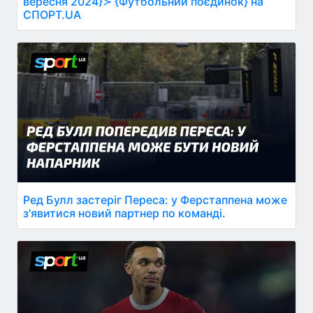
вересня 2024}≻ {Футбольний поєдинок} на
СПОРТ.UA
Ред Булл застеріг Переса: у Ферстаппена може
з'явитися новий партнер по команді.