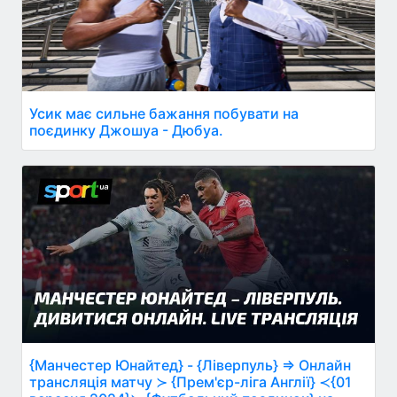
Усик має сильне бажання побувати на
поєдинку Джошуа - Дюбуа.
{Манчестер Юнайтед} - {Ліверпуль} ⇒ Онлайн
трансляція матчу ≻ {Прем'єр-ліга Англії} ≺{01