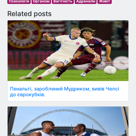
Психологія
Організм
Вагітність
Адреналін
Живіт
Related posts
Пенальті, зароблений Мудриком, вивів Челсі
до єврокубків.