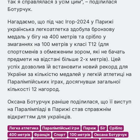
так я справлялася з усім цим", – поділилася
Ботурчук.
Нагадаємо, що під час Ігор-2024 у Парижі
українська легкоатлетка здобула бронзову
медаль у бігу на 400 метрів та срібло у
змаганнях на 100 метрів у класі T12 (для
спортсменів з обмеженим зором, які не бачать
предмети на відстані більше 2-х метрів). Цей
успіх дозволив їй встановити новий рекорд для
України за кількістю медалей у легкій атлетиці на
Паралімпійських іграх, досягнувши загальної
кількості 12 нагород.
Оксана Ботурчук раніше поділилася, що її виступ
на Паралімпіаді в Парижі став справжнім
відкриттям для українців.
Легка атлетика
Паралімпійські ігри
Париж
Біг
Срібло
400 метрів
Франція
Спорт
100 метрів
Оксана Ботурчук