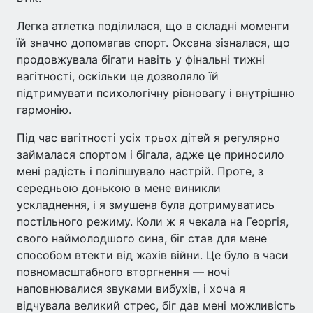
Легка атлетка поділилася, що в складні моменти
їй значно допомагав спорт. Оксана зізналася, що
продовжувала бігати навіть у фінальні тижні
вагітності, оскільки це дозволяло їй
підтримувати психологічну рівновагу і внутрішню
гармонію.
Під час вагітності усіх трьох дітей я регулярно
займалася спортом і бігала, адже це приносило
мені радість і поліпшувало настрій. Проте, з
середньою донькою в мене виникли
ускладнення, і я змушена була дотримуватись
постільного режиму. Коли ж я чекала на Георгія,
свого наймолодшого сина, біг став для мене
способом втекти від жахів війни. Це було в часи
повномасштабного вторгнення — ночі
наповнювалися звуками вибухів, і хоча я
відчувала великий стрес, біг дав мені можливість