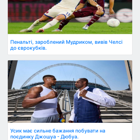
Пенальті, зароблений Мудриком, вивів Челсі
до єврокубків.
Усик має сильне бажання побувати на
поєдинку Джошуа - Дюбуа.