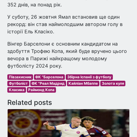
352 днів, на понад рік.
У суботу, 26 жовтня Ямал встановив ще один
рекорд: він став наймолодшим автором голу в
історії Ель Класіко.
Вінгер Барселони є основним кандидатом на
здобуття Трофею Копа, який буде вручено цього
вечора в Парижі найкращому молодому
футболісту 2024 року.
Півзахисник
ФК "Барселона
Збірна Іспанії з футболу
Футболіст
ФК "Реал Мадрид
Кайліан Мбаппе
Золота куля
Класика
Раймонд Копа
Related posts