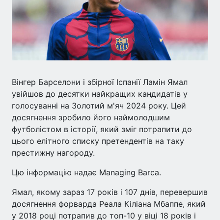
Вінгер Барселони і збірної Іспанії Ламін Ямал
увійшов до десятки найкращих кандидатів у
голосуванні на Золотий м'яч 2024 року. Цей
досягнення зробило його наймолодшим
футболістом в історії, який зміг потрапити до
цього елітного списку претендентів на таку
престижну нагороду.
Цю інформацію надає Managing Barca.
Ямал, якому зараз 17 років і 107 днів, перевершив
досягнення форварда Реала Кіліана Мбаппе, який
у 2018 році потрапив до топ-10 у віці 18 років і