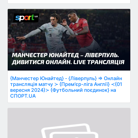
{Манчестер Юнайтед} - {Ліверпуль} ⇒ Онлайн
трансляція матчу ≻ {Прем'єр-ліга Англії} ≺{01
вересня 2024}≻ {Футбольний поєдинок} на
СПОРТ.UA