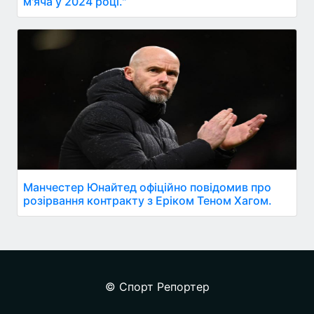
м'яча у 2024 році."
Манчестер Юнайтед офіційно повідомив про
розірвання контракту з Еріком Теном Хагом.
© Спорт Репортер