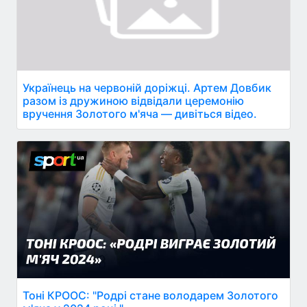
Українець на червоній доріжці. Артем Довбик
разом із дружиною відвідали церемонію
вручення Золотого м'яча — дивіться відео.
Тоні КРООС: "Родрі стане володарем Золотого