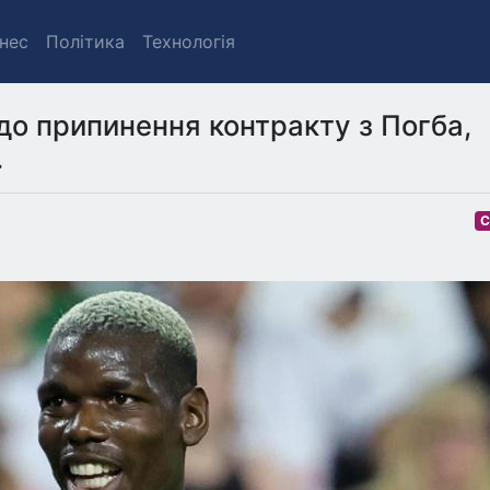
знес
Політика
Технологія
о припинення контракту з Погба,
.
С