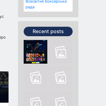
Всесвітня боксерська
рада
ус
Recent posts
про