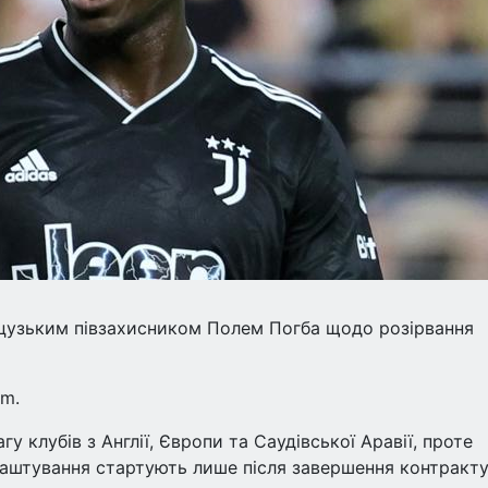
цузьким півзахисником Полем Погба щодо розірвання
om.
 клубів з Англії, Європи та Саудівської Аравії, проте
аштування стартують лише після завершення контракту