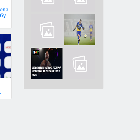
вела
убу
.