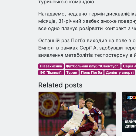
туринською командою.
Нагадаємо, недавно термін дискваліфіка
місяців, 31-річний хавбек зможе поверн
все одно планує розірвати контракт з ч
Останній раз Погба виходив на поле в оф
Емполі в рамках Серії А, здобувши пере
виявлення метаболітів тестостерону в й
Півзахисник
Футбольний клуб "Ювентус".
Серія 
ФК "Емполі".
Турин
Поль Погба
Допінг у спорті
Related posts