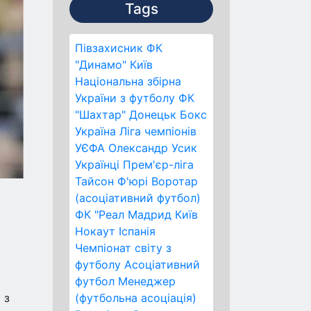
Tags
Півзахисник
ФК
"Динамо" Київ
Національна збірна
України з футболу
ФК
"Шахтар" Донецьк
Бокс
Україна
Ліга чемпіонів
УЄФА
Олександр Усик
Українці
Прем'єр-ліга
Тайсон Ф'юрі
Воротар
(асоціативний футбол)
ФК "Реал Мадрид
Київ
Нокаут
Іспанія
Чемпіонат світу з
футболу
Асоціативний
футбол
Менеджер
 з
(футбольна асоціація)