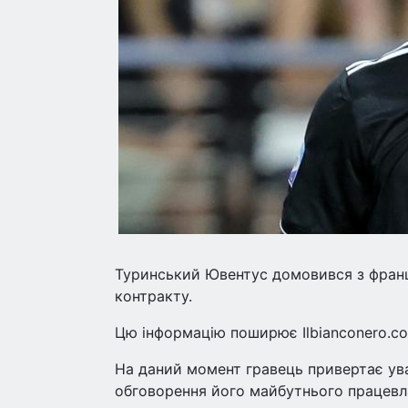
Туринський Ювентус домовився з фран
контракту.
Цю інформацію поширює Ilbianconero.c
На даний момент гравець привертає увагу
обговорення його майбутнього працевл