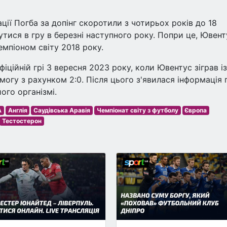
ції Погба за допінг скоротили з чотирьох років до 18
утися в гру в березні наступного року. Попри це, Ювент
емпіоном світу 2018 року.
іційній грі 3 вересня 2023 року, коли Ювентус зіграв із
могу з рахунком 2:0. Після цього з'явилася інформація 
ого організмі.
A
Англія
Саудівська Аравія
Чемпіонат світу з футболу
Європа
Тестостерон