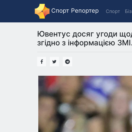
Спорт Репортер
Спорт
Бі
Ювентус досяг угоди щод
згідно з інформацією ЗМІ