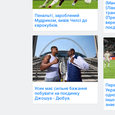
{Ман
{Лів
тран
Пенальті, зароблений
{Пре
Мудриком, вивів Челсі до
вере
єврокубків.
поєд
Пере
Усик має сильне бажання
Укра
побувати на поєдинку
одно
Джошуа - Дюбуа.
іншо
знак