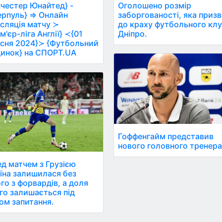
честер Юнайтед} -
Оголошено розмір
ерпуль} ⇒ Онлайн
заборгованості, яка приз
сляція матчу ≻
до краху футбольного кл
м'єр-ліга Англії} ≺{01
Дніпро.
сня 2024}≻ {Футбольний
инок} на СПОРТ.UA
Гоффенгайм представив
нового головного тренера
д матчем з Грузією
їна залишилася без
го з форвардів, а доля
го залишається під
ом запитання.