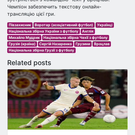
Чемпіон забезпечить текстову онлайн-
трансляцію цієї гри.
Півзахисник
Воротар (асоціативний футбол)
Українці
Національна збірна України з футболу
Англія
Михайло Мудрик
Національна збірна Чехії з футболу
Грузія (країна)
Сергій Назаренко
Грузини
Вроцлав
Національна збірна Грузії з футболу
Related posts