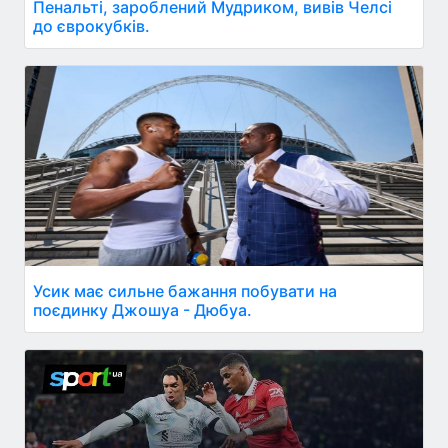
Пенальті, зароблений Мудриком, вивів Челсі
до єврокубків.
Усик має сильне бажання побувати на
поєдинку Джошуа - Дюбуа.