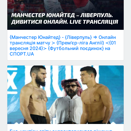
{Манчестер Юнайтед} - {Ліверпуль} ⇒ Онлайн
трансляція матчу ≻ {Прем'єр-ліга Англії} ≺{01
вересня 2024}≻ {Футбольний поєдинок} на
СПОРТ.UA