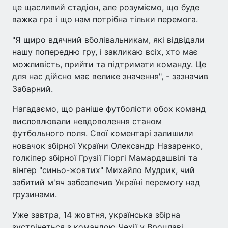
це щасливий стадіон, але розуміємо, що буде
важка гра і що нам потрібна тільки перемога.
"Я щиро вдячний вболівальникам, які відвідали
нашу попередню гру, і закликаю всіх, хто має
можливість, прийти та підтримати команду. Це
для нас дійсно має велике значення", - зазначив
Забарний.
Нагадаємо, що раніше футболісти обох команд
висловлювали невдоволення станом
футбольного поля. Свої коментарі залишили
новачок збірної України Олександр Назаренко,
голкіпер збірної Грузії Гіоргі Мамардашвілі та
вінгер "синьо-жовтих" Михайло Мудрик, чий
забитий м'яч забезпечив Україні перемогу над
грузинами.
Уже завтра, 14 жовтня, українська збірна
зустрінеться з командою Чехії у Вроцлаві.