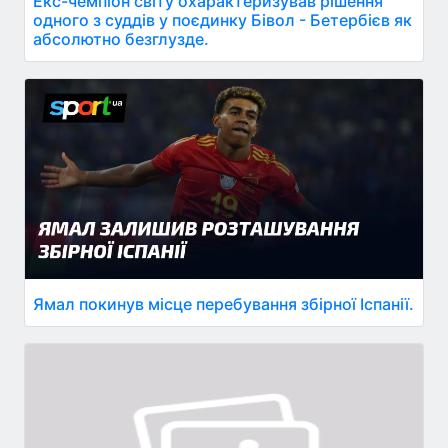
Екс-чемпіон світу охарактеризував рішення
одного з суддів у поєдинку Бівол - Бетербієв як
абсолютно безглузде.
Ямал покинув місце перебування збірної Іспанії.