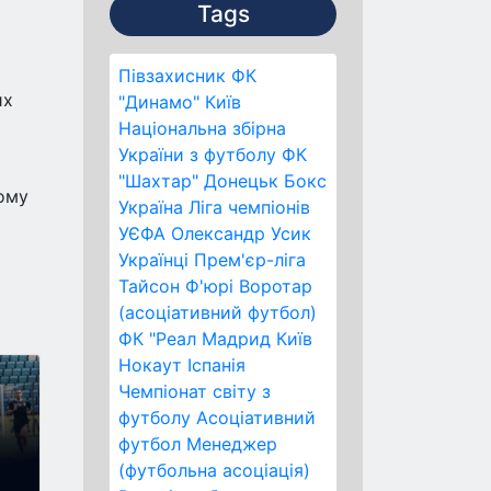
Tags
Півзахисник
ФК
их
"Динамо" Київ
Національна збірна
України з футболу
ФК
"Шахтар" Донецьк
Бокс
тому
Україна
Ліга чемпіонів
УЄФА
Олександр Усик
Українці
Прем'єр-ліга
Тайсон Ф'юрі
Воротар
(асоціативний футбол)
ФК "Реал Мадрид
Київ
Нокаут
Іспанія
Чемпіонат світу з
футболу
Асоціативний
футбол
Менеджер
(футбольна асоціація)