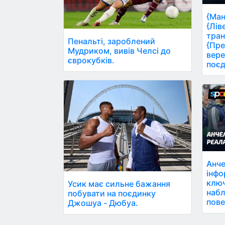
{Ман
{Лів
тран
Пенальті, зароблений
{Пре
Мудриком, вивів Челсі до
вере
єврокубків.
поєд
Анче
інфо
ключ
Усик має сильне бажання
набл
побувати на поєдинку
пове
Джошуа - Дюбуа.