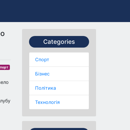
що
Categories
Спорт
порт
Бізнес
вело
Політика
клубу
Технологія