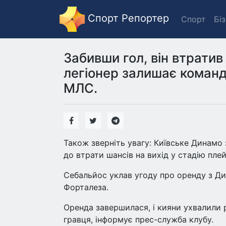
Спорт Репортер
Спорт
Бі
Забивши гол, він втратив
легіонер залишає команд
МЛС.
Також зверніть увагу: Київське Динамо
до втрати шансів на вихід у стадію пле
Себальйос уклав угоду про оренду з Ди
Форталеза.
Оренда завершилася, і кияни ухвалили 
гравця, інформує прес-служба клубу.