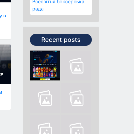
Всесвітня боксерська
рада
у в
Recent posts
м