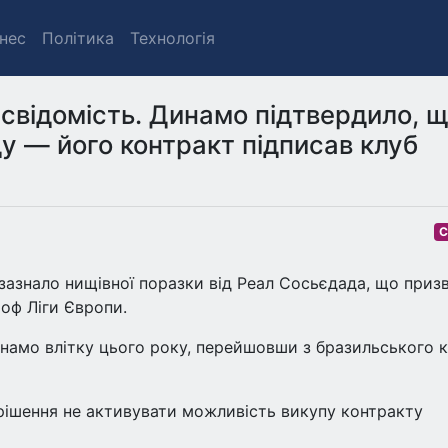
знес
Політика
Технологія
 свідомість. Динамо підтвердило, 
у — його контракт підписав клуб
С
 зазнало нищівної поразки від Реал Сосьєдада, що приз
йоф Ліги Європи.
намо влітку цього року, перейшовши з бразильського 
рішення не активувати можливість викупу контракту