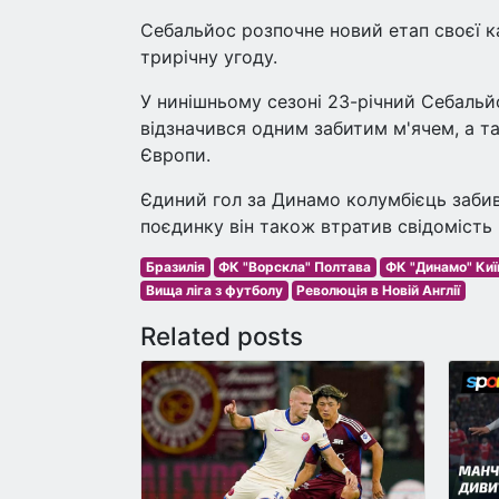
Себальйос розпочне новий етап своєї к
трирічну угоду.
У нинішньому сезоні 23-річний Себальйо
відзначився одним забитим м'ячем, а т
Європи.
Єдиний гол за Динамо колумбієць забив 
поєдинку він також втратив свідомість 
Бразилія
ФК "Ворскла" Полтава
ФК "Динамо" Киї
Вища ліга з футболу
Революція в Новій Англії
Related posts