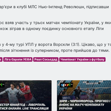
ар'єри в клубі МЛС Нью-Інгленд Революшн, підписавши
с взяв участь у трьох матчах чемпіонату України, у як
акож зіграв в одному поєдинку основного етапу Ліги
у 4-му турі УПЛ у ворота Ворскли (3:1). Цікаво, що у 
після зіткнення із суперником, проте прийшов до тями.
в
Ліга Європи УЄФА
Реал Сосьєдад
Чемпіонат України з футболу