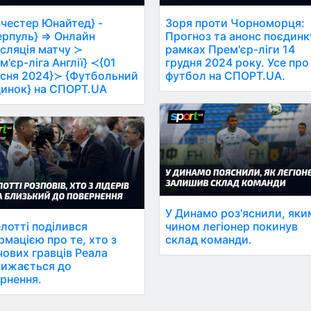
честер Юнайтед} -
Зоря проти Чорноморця:
ерпуль} ⇒ Онлайн
Прогноз та анонс поєдинк
сляція матчу ≻
рамках Прем'єр-ліги 14
м'єр-ліга Англії} ≺{01
грудня 2024 року. Усе про
сня 2024}≻ {Футбольний
футбол на СПОРТ.UA.
инок} на СПОРТ.UA
У Динамо роз'яснили, яки
лотті поділився
чином легіонер покинув
рмацією про те, хто з
склад команди.
ових гравців Реала
ижається до
рнення.