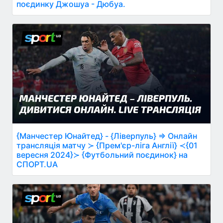
поєдинку Джошуа - Дюбуа.
{Манчестер Юнайтед} - {Ліверпуль} ⇒ Онлайн
трансляція матчу ≻ {Прем'єр-ліга Англії} ≺{01
вересня 2024}≻ {Футбольний поєдинок} на
СПОРТ.UA