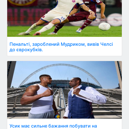
Пенальті, зароблений Мудриком, вивів Челсі
до єврокубків.
Усик має сильне бажання побувати на