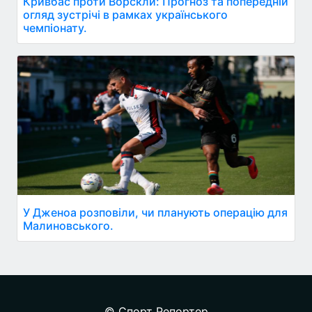
Кривбас проти Ворскли: Прогноз та попередній
огляд зустрічі в рамках українського
чемпіонату.
У Дженоа розповіли, чи планують операцію для
Малиновського.
© Спорт Репортер