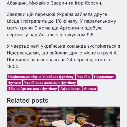
Абакшин, Михайло Зварич та Ігор Корсун.
Завдяки цій перемозі Україна зайняла друге
місце і потрапила до 1/8 фіналу. У паралельному
матчі групи С команда Аргентини здобула
перемогу над Анголою з рахунком 9:5.
У чвертьфіналі українська команда зустрінеться з
Нідерландами, що зайняли друге місце в групі А.
Поєдинок заплановано на 24 вересня, старт о
18:00.
Національна збірна України з футболу
Україна
Нідерланди
Футзал
Українська асоціація футболу
Збірна Аргентини з футболу
Афганістан
Ангола
Related posts