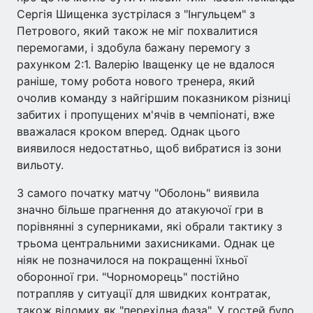
Сергія Шищенка зустрілася з "Інгульцем" з
Петрового, який також не міг похвалитися
перемогами, і здобула бажану перемогу з
рахунком 2:1. Валерію Іващенку це не вдалося
раніше, тому робота нового тренера, який
очолив команду з найгіршим показником різниці
забитих і пропущених м'ячів в чемпіонаті, вже
вважалася кроком вперед. Однак цього
виявилося недостатньо, щоб вибратися із зони
вильоту.
З самого початку матчу "Оболонь" виявила
значно більше прагнення до атакуючої гри в
порівнянні з суперниками, які обрали тактику з
трьома центральними захисниками. Однак це
ніяк не позначилося на покращенні їхньої
оборонної гри. "Чорноморець" постійно
потрапляв у ситуації для швидких контратак,
також відомих як "перехідна фаза". У гостей було