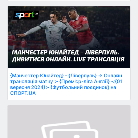
{Манчестер Юнайтед} - {Ліверпуль} ⇒ Онлайн
трансляція матчу ≻ {Прем'єр-ліга Англії} ≺{01
вересня 2024}≻ {Футбольний поєдинок} на
СПОРТ.UA