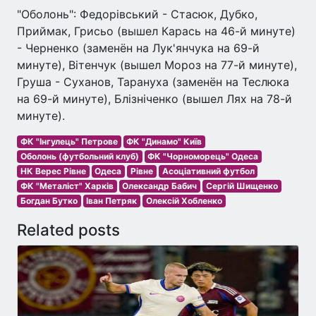
"Оболонь": Федорівський - Стасюк, Дубко,
Приймак, Грисьо (вышел Карась на 46-й минуте)
- Черненко (заменён на Лук'янчука на 69-й
минуте), Вітенчук (вышел Мороз на 77-й минуте),
Груша - Суханов, Тарануха (заменён на Теслюка
на 69-й минуте), Блізніченко (вышел Лях на 78-й
минуте).
ФК "Інгулець" Петрове
ФК "Динамо" Київ
Оболонь (футбольний клуб)
ФК "Чорноморець" Одеса
НК Верес Рівне
Одеса
Рівне
Асоціативний футбол
ФК "Металіст" Харків
Олександр Бабич
Сергій Шищенко
Богдан Бутко
Іван Петряк
Олексій Хобленко
Related posts