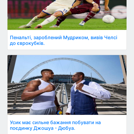
Пенальті, зароблений Мудриком, вивів Челсі
до єврокубків.
Усик має сильне бажання побувати на
поєдинку Джошуа - Дюбуа.