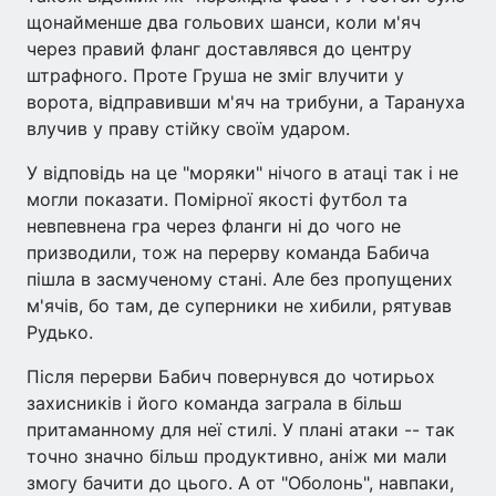
щонайменше два гольових шанси, коли м'яч
через правий фланг доставлявся до центру
штрафного. Проте Груша не зміг влучити у
ворота, відправивши м'яч на трибуни, а Тарануха
влучив у праву стійку своїм ударом.
У відповідь на це "моряки" нічого в атаці так і не
могли показати. Помірної якості футбол та
невпевнена гра через фланги ні до чого не
призводили, тож на перерву команда Бабича
пішла в засмученому стані. Але без пропущених
м'ячів, бо там, де суперники не хибили, рятував
Рудько.
Після перерви Бабич повернувся до чотирьох
захисників і його команда заграла в більш
притаманному для неї стилі. У плані атаки -- так
точно значно більш продуктивно, аніж ми мали
змогу бачити до цього. А от "Оболонь", навпаки,