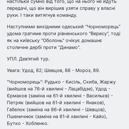
настільки сумно від того, що на нього не йдуть
передачі, що він вирішив узяти справу у власні
руки. І таки витягнув команду.
Наступними вихідними одеський "Чорноморець"
удома гратиме проти рівненського "Вересу", тоді
як на київську "Оболонь" очікує домашнє
столичне дербі проти "Динамо".
УПЛ. Дев’ятий тур.
Увага: Удод, 82; Шевцов, 88 - Мороз, 89.
"Чорноморець": Рудько - Кисіль, Скиба, Жаржу
(вийшов на 76-й хвилині - Лацабідзе), Удод -
Єрмаков (заміна на 61-й хвилині - Васильєв) -
Петряк (вийшов на 61-й хвилині - Янаков),
Габелок (заміна на 86-й хвилині - Шевцов),
Пшеничнюк (заміна на 61-й хвилині - Кайо),
Бутко - Хобленко.