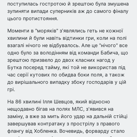
поступилась гостротою й зрештою була змушена
зупиняти випади суперників аж до самого фіналу
цього протистояння.
Моменти в "моряків" з'являлись геть не кожної
хвилини й були навіть відтинки гри, коли на полі
взагалі нічого не відбувалось. Але це "нічого" все
одно було за володінням від команди Бабича, що
зрештою призвело до двох класних нагод у
Бутка посеред тайму, які той не використав під
час серії кутових по обидва боки поля, а також
до вирішального випадку збоку господарів у цій
грі.
На 86 хвилині Ілля Шевцов, який відносно
нещодавно бігав на полях МЛС, з'явився на
заміну, а вже за мить його удар на дальній стійці
завершував контратаку з прострілу з правого
флангу від Хобленка. Вочевидь, форварду стало