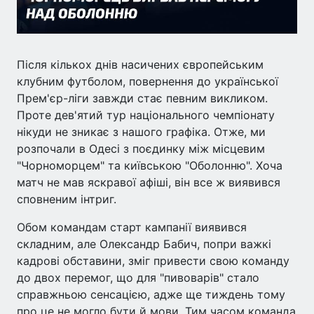
Після кількох днів насичених європейським
клубним футболом, повернення до української
Прем'єр-ліги завжди стає певним викликом.
Проте дев'ятий тур національного чемпіонату
нікуди не зникає з нашого графіка. Отже, ми
розпочали в Одесі з поєдинку між місцевим
"Чорноморцем" та київською "Оболонню". Хоча
матч не мав яскравої афіші, він все ж виявився
сповненим інтриг.
Обом командам старт кампанії виявився
складним, але Олександр Бабич, попри важкі
кадрові обставини, зміг привести свою команду
до двох перемог, що для "пивоварів" стало
справжньою сенсацією, адже ще тиждень тому
про це не могло бути й мови. Тим часом команда