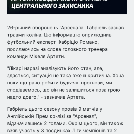
26-річний оборонець "Арсенала" Габріель зазнав
травми коліна. Цю інформацію оприлюднив
футбольний експерт Фабріціо Романо,
посилаючись на слова головного тренера
команди Мікеля Артети.
"Лікарі наразі аналізують його стан, але,
здається, ситуація не така вже й критична. Хоча
поки що рано робити будь-які прогнози, ми
сподіваємось, що він не залишиться поза грою
надто довго," - зазначив Артета.
Габріель цього сезону провів 9 матчів у
Англійській Прем'єр-лізі за "Арсенал",
відзначившись 2 голами. Окрім цього, він також
взяв участь у 3 поєдинках Ліги чемпіонів та 2