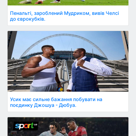
Пенальті, зароблений Мудриком, вивів Челсі
до єврокубків.
Усик має сильне бажання побувати на
поєдинку Джошуа - Дюбуа.