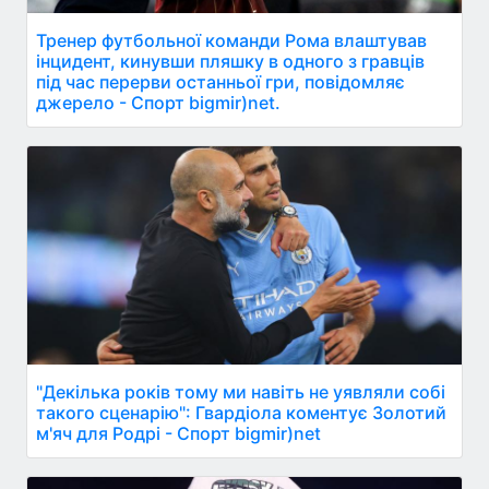
Тренер футбольної команди Рома влаштував
інцидент, кинувши пляшку в одного з гравців
під час перерви останньої гри, повідомляє
джерело - Спорт bigmir)net.
"Декілька років тому ми навіть не уявляли собі
такого сценарію": Гвардіола коментує Золотий
м'яч для Родрі - Спорт bigmir)net