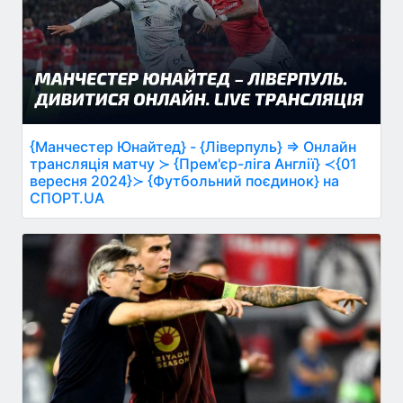
{Манчестер Юнайтед} - {Ліверпуль} ⇒ Онлайн
трансляція матчу ≻ {Прем'єр-ліга Англії} ≺{01
вересня 2024}≻ {Футбольний поєдинок} на
СПОРТ.UA