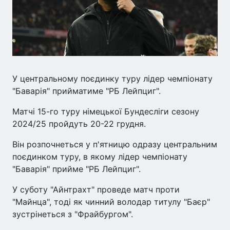
У центральному поєдинку туру лідер чемпіонату
"Баварія" прийматиме "РБ Лейпциг".
Матчі 15-го туру німецької Бундесліги сезону
2024/25 пройдуть 20-22 грудня.
Він розпочнеться у п'ятницю одразу центральним
поєдинком туру, в якому лідер чемпіонату
"Баварія" прийме "РБ Лейпциг".
У суботу "Айнтрахт" проведе матч проти
"Майнца", тоді як чинний володар титулу "Баєр"
зустрінеться з "Фрайбургом".