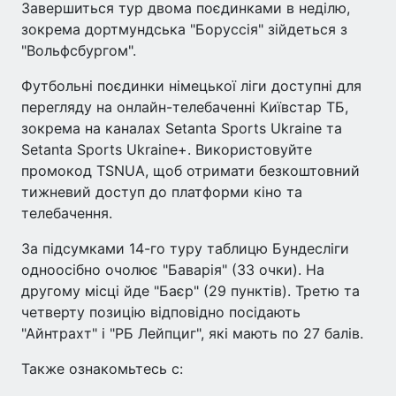
Завершиться тур двома поєдинками в неділю,
зокрема дортмундська "Боруссія" зійдеться з
"Вольфсбургом".
Футбольні поєдинки німецької ліги доступні для
перегляду на онлайн-телебаченні Київстар ТБ,
зокрема на каналах Setanta Sports Ukraine та
Setanta Sports Ukraine+. Використовуйте
промокод TSNUA, щоб отримати безкоштовний
тижневий доступ до платформи кіно та
телебачення.
За підсумками 14-го туру таблицю Бундесліги
одноосібно очолює "Баварія" (33 очки). На
другому місці йде "Баєр" (29 пунктів). Третю та
четверту позицію відповідно посідають
"Айнтрахт" і "РБ Лейпциг", які мають по 27 балів.
Также ознакомьтесь с: