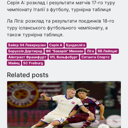
Серія А: розклад і результати матчів 17-го туру
чемпіонату Італії з футболу, турнірна таблиця
Ла Ліга: розклад та результати поєдинків 18-го
туру іспанського футбольного чемпіонату, а
також турнірна таблиця.
Байєр 04 Леверкузен
Серія A
Бундесліга
Боруссія Дортмунд
ФК "Баварія" Мюнхен
Ліга
RB Лейпциг
Айнтрахт Франкфурт
VfL Вольфсбург
Сетанта Спортс
Майнц
SC Freiburg
Related posts