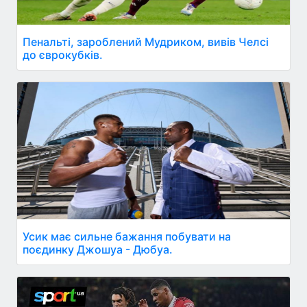
Пенальті, зароблений Мудриком, вивів Челсі
до єврокубків.
Усик має сильне бажання побувати на
поєдинку Джошуа - Дюбуа.