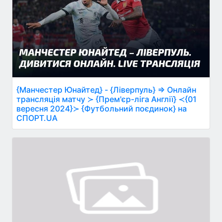
{Манчестер Юнайтед} - {Ліверпуль} ⇒ Онлайн
трансляція матчу ≻ {Прем'єр-ліга Англії} ≺{01
вересня 2024}≻ {Футбольний поєдинок} на
СПОРТ.UA