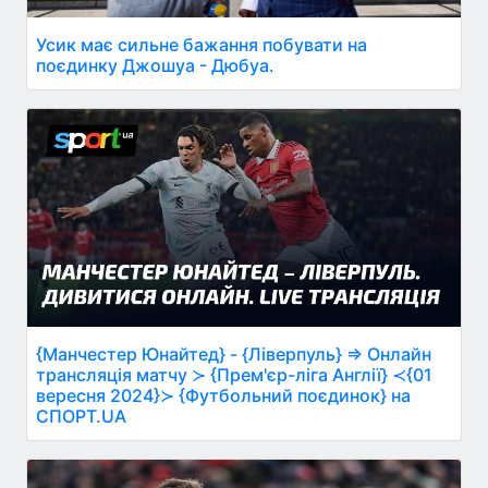
Усик має сильне бажання побувати на
поєдинку Джошуа - Дюбуа.
{Манчестер Юнайтед} - {Ліверпуль} ⇒ Онлайн
трансляція матчу ≻ {Прем'єр-ліга Англії} ≺{01
вересня 2024}≻ {Футбольний поєдинок} на
СПОРТ.UA