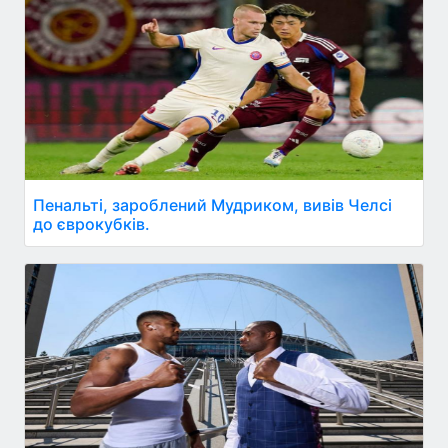
Пенальті, зароблений Мудриком, вивів Челсі
до єврокубків.