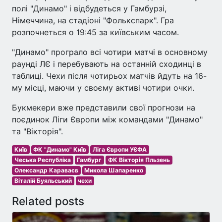
полі "Динамо" і відбудеться у Гамбурзі,
Німеччина, на стадіоні "Фолькспарк". Гра
розпочнеться о 19:45 за київським часом.
"Динамо" програло всі чотири матчі в основному
раунді ЛЄ і перебувають на останній сходинці в
таблиці. Чехи після чотирьох матчів йдуть на 16-
му місці, маючи у своєму активі чотири очки.
Букмекери вже представили свої прогнози на
поєдинок Ліги Європи між командами "Динамо"
та "Вікторія".
Київ
ФК "Динамо" Київ
Ліга Європи УЄФА
Чеська Республіка
Гамбург
ФК Вікторія Пльзень
Олександр Караваєв
Микола Шапаренко
Віталій Буяльський
чехи
Related posts