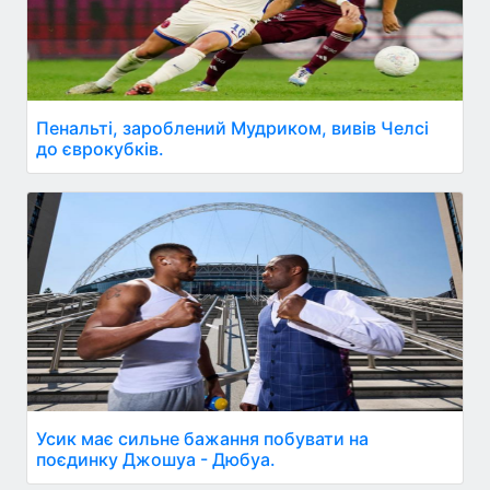
Пенальті, зароблений Мудриком, вивів Челсі
до єврокубків.
Усик має сильне бажання побувати на
поєдинку Джошуа - Дюбуа.