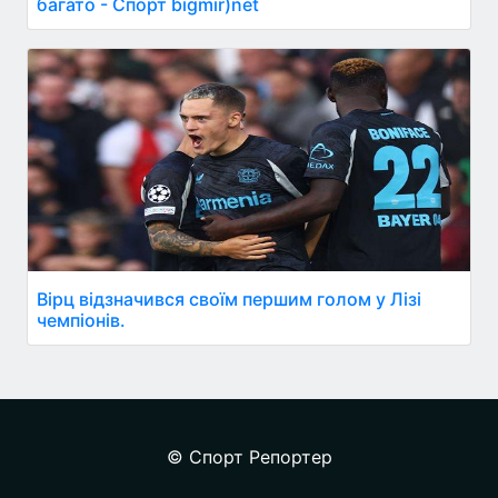
багато - Спорт bigmir)net
Вірц відзначився своїм першим голом у Лізі
чемпіонів.
© Спорт Репортер