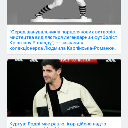
"Серед шанувальників порцелянових витворів
мистецтва виділяється легендарний футболіст
Кріштіану Роналду", — зазначила
колекціонерка Людмила Карпінська-Романюк.
Куртуа: Родрі має рацію, ігор дійсно надто