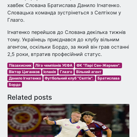
хавбек Слована Братислава Данило Ігнатенко.
Словацька команда зустрінеться з Селтіком у
Глазго.
Ігнатенко перейшов до Слована декілька тижнів
тому. Українець приєднався до клубу вільним
агентом, оскільки Бордо, за який він грав останні
2,5 роки, втратив професійний статус.
Півзахисник
Ліга чемпіонів УЄФА
ФК "Парі Сен-Жермен".
Віктор Циганков
Іспанія
Глазго
Вільний агент
Данило Ігнатенко
Футбольний клуб "Селтік".
Братислава
Бордо
Related posts