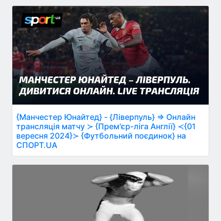
{Манчестер Юнайтед} - {Ліверпуль} ⇒ Онлайн
трансляція матчу ≻ {Прем'єр-ліга Англії} ≺{01
вересня 2024}≻ {Футбольний поєдинок} на
СПОРТ.UA