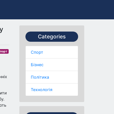
у
Categories
порт
Спорт
Бізнес
нніх
Політика
Технологія
нити
у.
ють