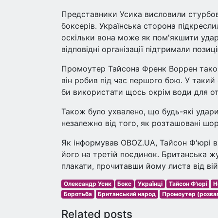
Представники Усика висловили стурбов
боксерів. Українська сторона підкресли
оскільки вона може як пом'якшити удари
відповідні організації підтримали пози
Промоутер Тайсона Френк Воррен також
він робив під час першого бою. У такий
би використати щось окрім води для о
Також було ухвалено, що будь-які удар
незалежно від того, як розташовані шор
Як інформував OBOZ.UA, Тайсон Ф'юрі в
його на третій поєдинок. Британська ж
плакати, прочитавши йому листа від в
Олександр Усик
Бокс
Українці
Тайсон Ф'юрі
Н
Боротьба
Британський народ
Промоутер (розва
Related posts