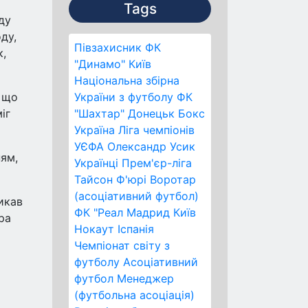
Tags
ду
ду,
Півзахисник
ФК
к,
"Динамо" Київ
Національна збірна
 що
України з футболу
ФК
іг
"Шахтар" Донецьк
Бокс
Україна
Ліга чемпіонів
УЄФА
Олександр Усик
ням,
Українці
Прем'єр-ліга
Тайсон Ф'юрі
Воротар
(асоціативний футбол)
икав
ФК "Реал Мадрид
Київ
ра
Нокаут
Іспанія
Чемпіонат світу з
футболу
Асоціативний
футбол
Менеджер
(футбольна асоціація)