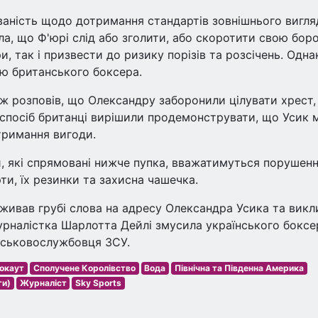
аність щодо дотримання стандартів зовнішнього вигля
ла, що Ф'юрі слід або зголити, або скоротити свою боро
, так і призвести до ризику порізів та розсічень. Одна
цію британського боксера.
 розповів, що Олександру заборонили цілувати хрест,
 спосіб британці вирішили продемонструвати, що Усик м
тримання вигоди.
и, які спрямовані нижче пупка, вважатимуться порушен
ти, їх резинки та захисна чашечка.
живав грубі слова на адресу Олександра Усика та викл
урналістка Шарлотта Дейлі змусила українського боксе
ійськовослужбовця ЗСУ.
окаут
Сполучене Королівство
Вода
Північна та Південна Америка
ги)
Журналіст
Sky Sports