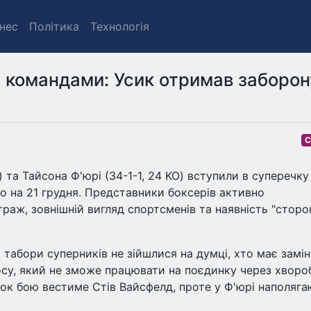
знес
Політика
Технологія
 командами: Усик отримав заборон
С
 та Тайсона Ф'юрі (34-1-1, 24 KO) вступили в суперечку
о на 21 грудня. Представники боксерів активно
траж, зовнішній вигляд спортсменів та наявність "сторо
 табори суперників не зійшлися на думці, хто має замі
у, який не зможе працювати на поєдинку через хвороб
ок бою вестиме Стів Вайсфелд, проте у Ф'юрі наполяга