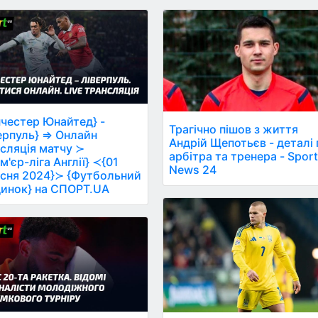
честер Юнайтед} -
Трагічно пішов з життя
ерпуль} ⇒ Онлайн
Андрій Щепотьєв - деталі
сляція матчу ≻
арбітра та тренера - Spor
м'єр-ліга Англії} ≺{01
News 24
сня 2024}≻ {Футбольний
инок} на СПОРТ.UA