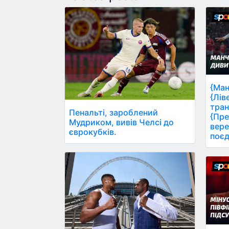
{Ман
{Лів
тран
Пенальті, зароблений
{Пре
Мудриком, вивів Челсі до
вере
єврокубків.
поєд