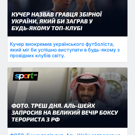
Кучер виокремив українського футболіста,
який міг би успішно виступати в будь-якому з
провідних клубів світу.