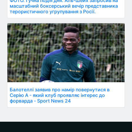
ФОТО. Гучна подія дня. Аль-Шейх запросив на
масштабний боксерський вечір представника
терористичного угрупування з Росії.
Балотеллі заявив про намір повернутися в
Серію А - який клуб проявляє інтерес до
форварда - Sport News 24