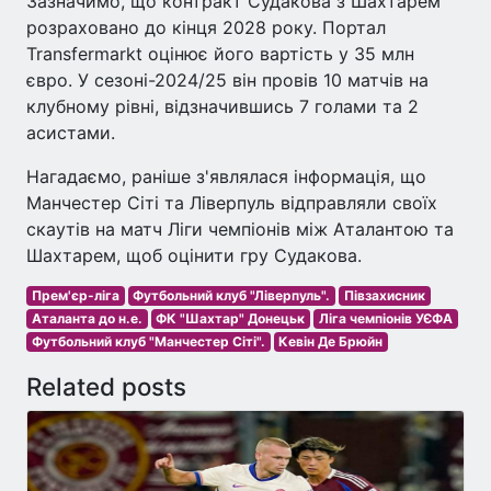
Зазначимо, що контракт Судакова з Шахтарем
розраховано до кінця 2028 року. Портал
Transfermarkt оцінює його вартість у 35 млн
євро. У сезоні-2024/25 він провів 10 матчів на
клубному рівні, відзначившись 7 голами та 2
асистами.
Нагадаємо, раніше з'являлася інформація, що
Манчестер Сіті та Ліверпуль відправляли своїх
скаутів на матч Ліги чемпіонів між Аталантою та
Шахтарем, щоб оцінити гру Судакова.
Прем'єр-ліга
Футбольний клуб "Ліверпуль".
Півзахисник
Аталанта до н.е.
ФК "Шахтар" Донецьк
Ліга чемпіонів УЄФА
Футбольний клуб "Манчестер Сіті".
Кевін Де Брюйн
Related posts