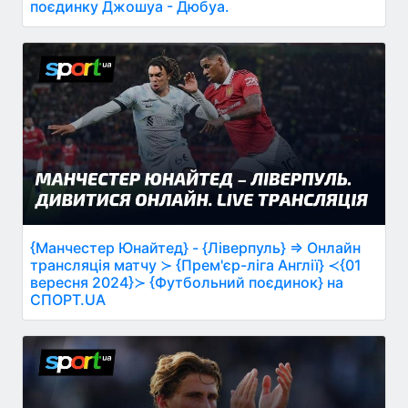
поєдинку Джошуа - Дюбуа.
{Манчестер Юнайтед} - {Ліверпуль} ⇒ Онлайн
трансляція матчу ≻ {Прем'єр-ліга Англії} ≺{01
вересня 2024}≻ {Футбольний поєдинок} на
СПОРТ.UA