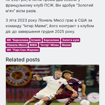
французькому клубі ПСЖ. Він здобув "Золотий
м'яч" вісім разів.
З літа 2023 року Ліонель Мессі грає в США за
команду "Інтер Маямі", його контракт з клубом
діє до завершення грудня 2025 року.
ФК "Барселона
Іспанія
Барселона
Золота куля
Ліонель Мессі
ФІФА
"Інтер" Мілан
Маямі
ФК "Парі Сен-Жермен
Related posts