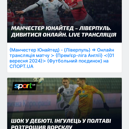
{Манчестер Юнайтед} - {Ліверпуль} ⇒ Онлайн
трансляція матчу ≻ {Прем'єр-ліга Англії} ≺{01
вересня 2024}≻ {Футбольний поєдинок} на
СПОРТ.UA