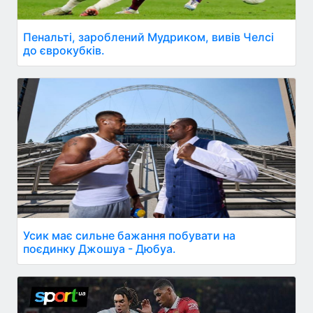
Пенальті, зароблений Мудриком, вивів Челсі
до єврокубків.
Усик має сильне бажання побувати на
поєдинку Джошуа - Дюбуа.