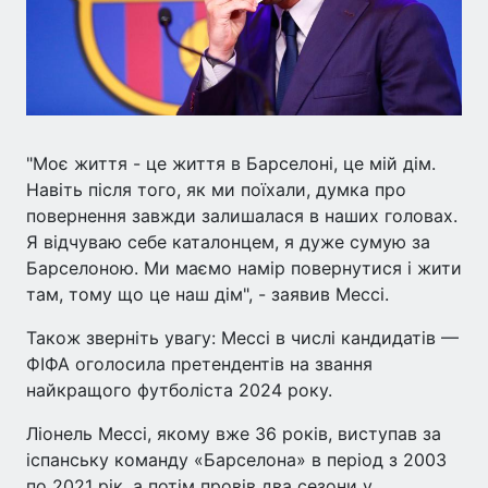
"Моє життя - це життя в Барселоні, це мій дім.
Навіть після того, як ми поїхали, думка про
повернення завжди залишалася в наших головах.
Я відчуваю себе каталонцем, я дуже сумую за
Барселоною. Ми маємо намір повернутися і жити
там, тому що це наш дім", - заявив Мессі.
Також зверніть увагу: Мессі в числі кандидатів —
ФІФА оголосила претендентів на звання
найкращого футболіста 2024 року.
Ліонель Мессі, якому вже 36 років, виступав за
іспанську команду «Барселона» в період з 2003
по 2021 рік, а потім провів два сезони у