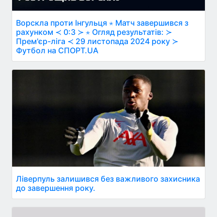
Ворскла проти Інгульця ⋆ Матч завершився з
рахунком ≺ 0:3 ≻ ⋆ Огляд результатів: ≻
Прем'єр-ліга ≺ 29 листопада 2024 року ≻
Футбол на СПОРТ.UA
Ліверпуль залишився без важливого захисника
до завершення року.