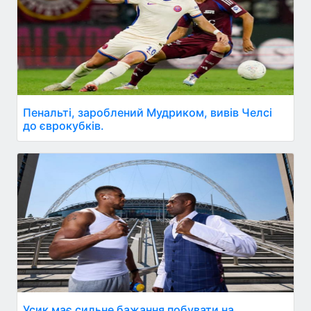
Пенальті, зароблений Мудриком, вивів Челсі
до єврокубків.
Усик має сильне бажання побувати на