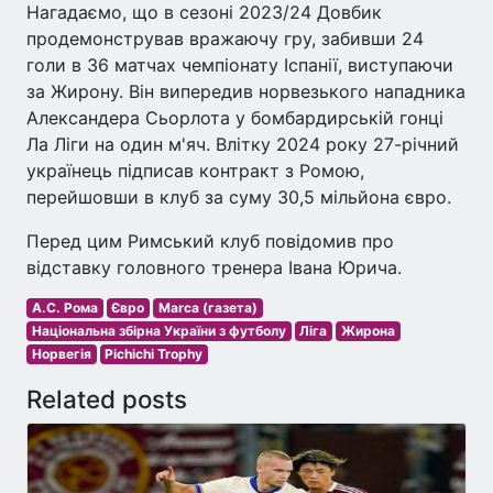
Нагадаємо, що в сезоні 2023/24 Довбик
продемонстрував вражаючу гру, забивши 24
голи в 36 матчах чемпіонату Іспанії, виступаючи
за Жирону. Він випередив норвезького нападника
Александера Сьорлота у бомбардирській гонці
Ла Ліги на один м'яч. Влітку 2024 року 27-річний
українець підписав контракт з Ромою,
перейшовши в клуб за суму 30,5 мільйона євро.
Перед цим Римський клуб повідомив про
відставку головного тренера Івана Юрича.
А.С. Рома
Євро
Marca (газета)
Національна збірна України з футболу
Ліга
Жирона
Норвегія
Pichichi Trophy
Related posts