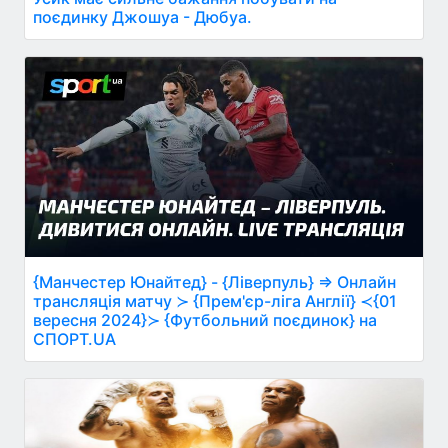
поєдинку Джошуа - Дюбуа.
{Манчестер Юнайтед} - {Ліверпуль} ⇒ Онлайн
трансляція матчу ≻ {Прем'єр-ліга Англії} ≺{01
вересня 2024}≻ {Футбольний поєдинок} на
СПОРТ.UA