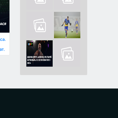
са.
а
ат.