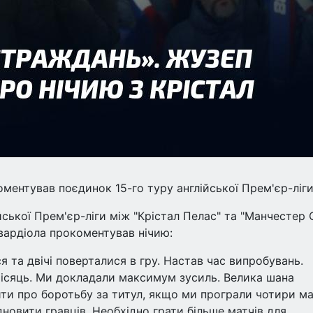
ментував поєдинок 15-го туру англійської Прем'єр-ліги
йської Прем'єр-ліги між "Крістал Пелас" та "Манчестер С
Гвардіола прокоментував нічию:
 та двічі поверталися в гру. Настав час випробувань.
ісяць. Ми докладали максимум зусиль. Велика шана
ти про боротьбу за титул, якщо ми програли чотири ма
ідновити гравців. Необхідно грати більше матчів для