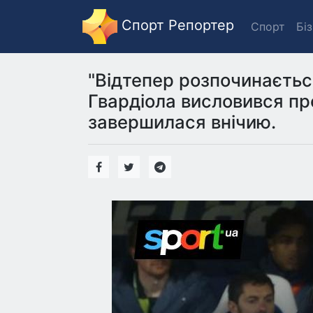
Спорт Репортер
Спорт
Бі
"Відтепер розпочинаєтьс
Гвардіола висловився про
завершилася внічию.