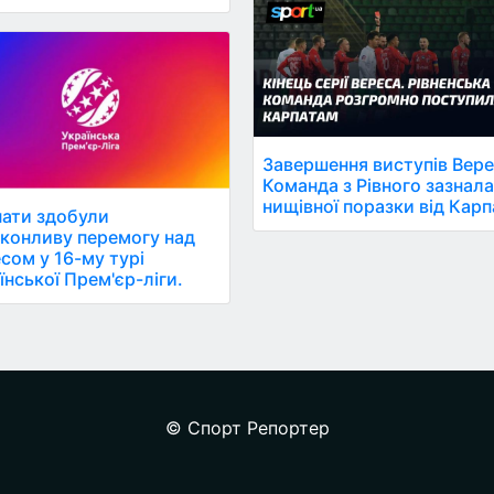
Завершення виступів Вере
Команда з Рівного зазнал
нищівної поразки від Карп
ати здобули
конливу перемогу над
сом у 16-му турі
їнської Прем'єр-ліги.
© Спорт Репортер