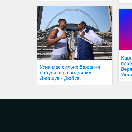
Карп
пере
Усик має сильне бажання
Вере
побувати на поєдинку
Укра
Джошуа - Дюбуа.