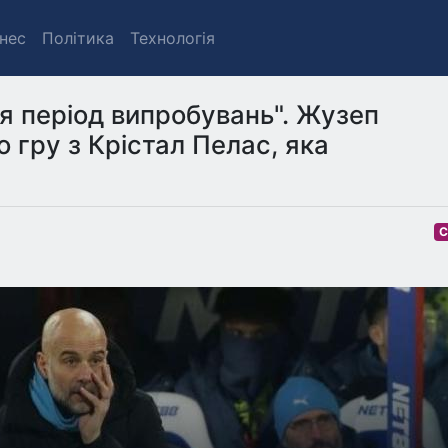
знес
Політика
Технологія
я період випробувань". Жузеп
 гру з Крістал Пелас, яка
С