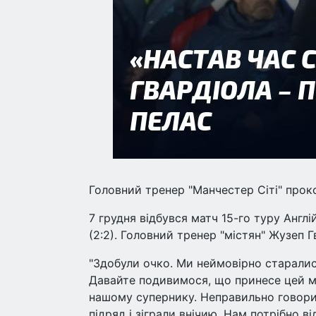
Головний тренер "Манчестер Сіті" проко
7 грудня відбувся матч 15-го туру Англі
(2:2). Головний тренер "містян" Жузеп 
"Здобули очко. Ми неймовірно старалися
Давайте подивимося, що принесе цей м
нашому супернику. Неправильно говори
підряд і зіграли внічию. Нам потрібно в