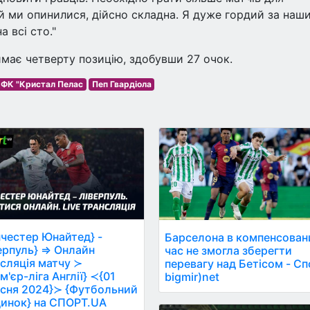
кій ми опинилися, дійсно складна. Я дуже гордий за наш
а всі сто."
аймає четверту позицію, здобувши 27 очок.
ФК "Кристал Пелас
Пеп Гвардіола
честер Юнайтед} -
Барселона в компенсован
ерпуль} ⇒ Онлайн
час не змогла зберегти
сляція матчу ≻
перевагу над Бетісом - С
м'єр-ліга Англії} ≺{01
bigmir)net
сня 2024}≻ {Футбольний
инок} на СПОРТ.UA