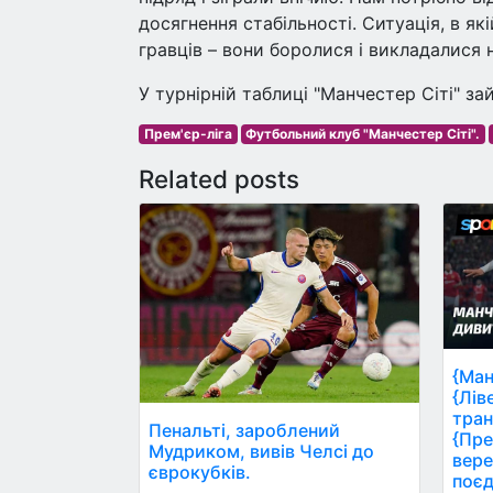
досягнення стабільності. Ситуація, в я
гравців – вони боролися і викладалися н
У турнірній таблиці "Манчестер Сіті" з
Прем'єр-ліга
Футбольний клуб "Манчестер Сіті".
Related posts
{Ман
{Лів
тран
Пенальті, зароблений
{Пре
Мудриком, вивів Челсі до
вере
єврокубків.
поєд