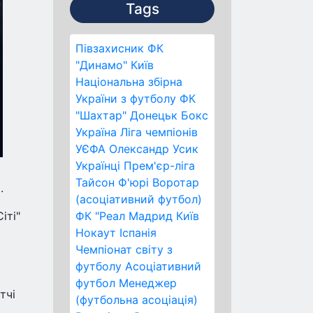
Tags
Півзахисник
ФК
"Динамо" Київ
Національна збірна
України з футболу
ФК
"Шахтар" Донецьк
Бокс
Україна
Ліга чемпіонів
УЄФА
Олександр Усик
Українці
Прем'єр-ліга
Тайсон Ф'юрі
Воротар
.
(асоціативний футбол)
іті"
ФК "Реал Мадрид
Київ
Нокаут
Іспанія
Чемпіонат світу з
футболу
Асоціативний
футбол
Менеджер
тчі
(футбольна асоціація)