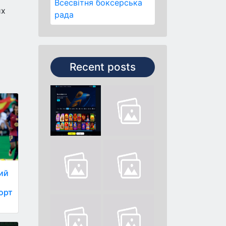
Всесвітня боксерська
их
рада
Recent posts
ий
порт