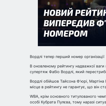
Вордлі тепер перший номер організації
В оновленому рейтингу надважкої ваги
супертяж Фабіо Вордлі, який перестриб
Вордлі обійшов Тайсона Ф'юрі, Мартіна 
місце в рейтингу не гарантує, що він с
WBA, крім основного титулованого чемп
особі Кубрата Пулєва, тому наразі сит