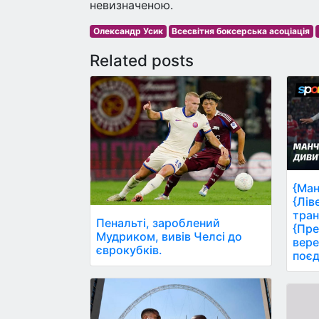
невизначеною.
Олександр Усик
Всесвітня боксерська асоціація
Related posts
{Ман
{Лів
тран
Пенальті, зароблений
{Пре
Мудриком, вивів Челсі до
вере
єврокубків.
поєд