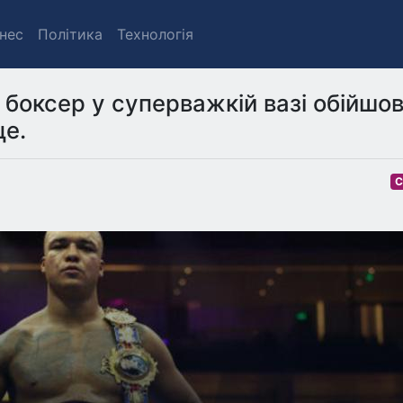
знес
Політика
Технологія
боксер у суперважкій вазі обійшо
це.
С