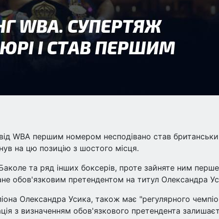
 від WBA першим номером несподівано став британськ
нув на цю позицію з шостого місця.
Баколе та ряд інших боксерів, проте зайняте ним перше
тане обов'язковим претендентом на титул Олександра Ус
іона Олександра Усика, також має "регулярного чемпіо
уація з визначенням обов'язкового претендента залишає