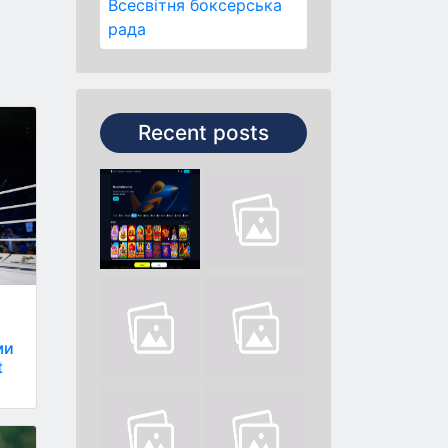
Всесвітня боксерська
рада
Recent posts
ми
t