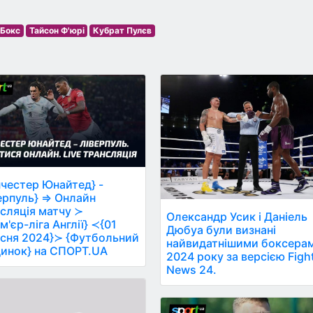
Бокс
Тайсон Ф'юрі
Кубрат Пулєв
честер Юнайтед} -
ерпуль} ⇒ Онлайн
сляція матчу ≻
Олександр Усик і Даніель
м'єр-ліга Англії} ≺{01
Дюбуа були визнані
сня 2024}≻ {Футбольний
найвидатнішими боксера
инок} на СПОРТ.UA
2024 року за версією Figh
News 24.