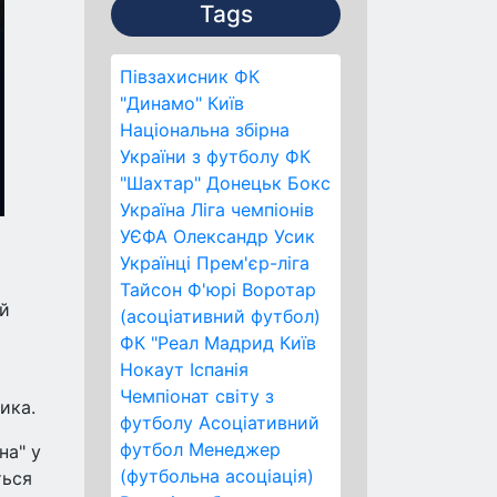
Tags
Півзахисник
ФК
"Динамо" Київ
Національна збірна
України з футболу
ФК
"Шахтар" Донецьк
Бокс
Україна
Ліга чемпіонів
УЄФА
Олександр Усик
Українці
Прем'єр-ліга
Тайсон Ф'юрі
Воротар
ий
(асоціативний футбол)
ФК "Реал Мадрид
Київ
Нокаут
Іспанія
Чемпіонат світу з
ика.
футболу
Асоціативний
футбол
Менеджер
на" у
(футбольна асоціація)
ться