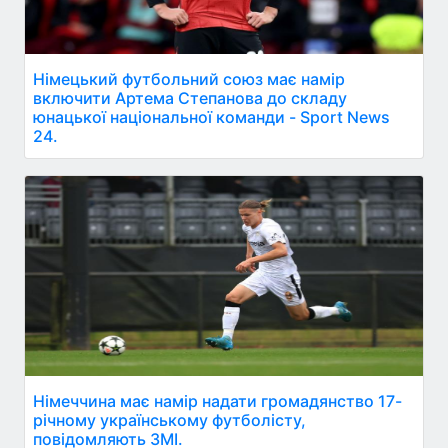
Німецький футбольний союз має намір
включити Артема Степанова до складу
юнацької національної команди - Sport News
24.
Німеччина має намір надати громадянство 17-
річному українському футболісту,
повідомляють ЗМІ.