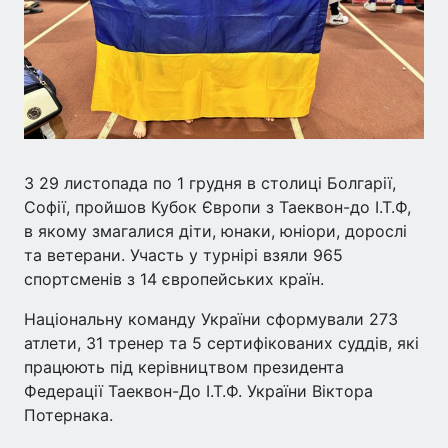
З 29 листопада по 1 грудня в столиці Болгарії,
Софії, пройшов Кубок Європи з Таеквон-до І.Т.Ф,
в якому змагалися діти, юнаки, юніори, дорослі
та ветерани. Участь у турнірі взяли 965
спортсменів з 14 європейських країн.
Національну команду України сформували 273
атлети, 31 тренер та 5 сертифікованих суддів, які
працюють під керівництвом президента
Федерації Таеквон-До І.Т.Ф. України Віктора
Потернака.