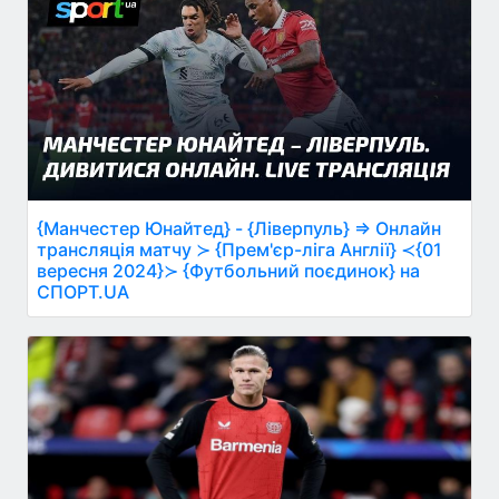
{Манчестер Юнайтед} - {Ліверпуль} ⇒ Онлайн
трансляція матчу ≻ {Прем'єр-ліга Англії} ≺{01
вересня 2024}≻ {Футбольний поєдинок} на
СПОРТ.UA