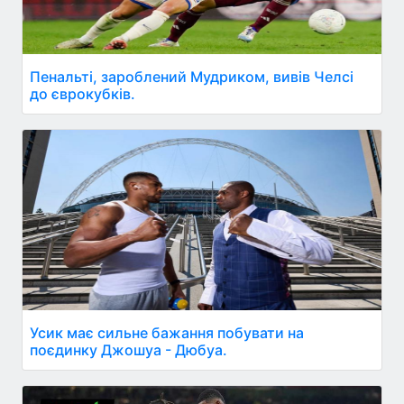
Пенальті, зароблений Мудриком, вивів Челсі
до єврокубків.
Усик має сильне бажання побувати на
поєдинку Джошуа - Дюбуа.