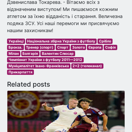
Дзвенислава Токарева. - Вітаємо всіх з
відзначеним виступом! Ми пишаємося кожним
атлетом за їхню відданість і старання. Величезна
подяка ЗСУ. Усі наші перемоги ми присвячуємо
нашим захисникам!
Українці
Національна збірна України з футболу
Срібло
Бронза.
Тренер (спорт)
Спорт
Золото
Європа
Софія
Мілан
Болгарія
Валентин Слюсар
Чемпіонат України з футболу 2011—2012
Муніципалітет Івано-Франківська
2+2 (телеканал)
Прикарпаття
Related posts