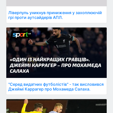
Ліверпуль уникнув приниження у захоплюючій
грі проти аутсайдерів АПЛ.
"Серед видатних футболістів" - так висловився
Джеймі Каррагер про Мохамеда Салаха.