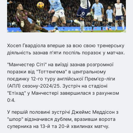
Хосеп Гвардіола вперше за всю свою тренерську
діяльність зазнав п'яти поспіль поразок у матчах.
"Манчестер Сіті" на виїзді зазнав розгромної
поразки від "Тоттенгема" в центральному
поєдинку 12-го туру англійської Прем'єр-ліги
(АПЛ) сезону-2024/25. Зустріч на стадіоні
"Етіхад" у Манчестері завершилася з рахунком
0:4.
У першій половині зустрічі Джеймс Меддісон з
"шпор" відзначився дублем, вразивши ворота
суперника на 13-й та 20-й хвилинах матчу.