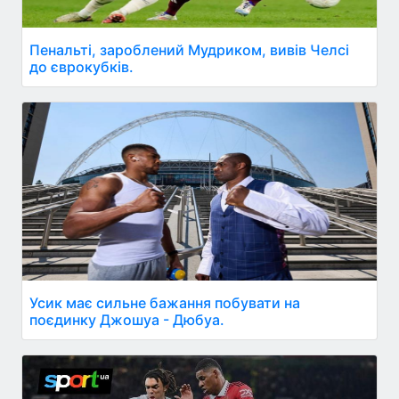
Пенальті, зароблений Мудриком, вивів Челсі
до єврокубків.
Усик має сильне бажання побувати на
поєдинку Джошуа - Дюбуа.