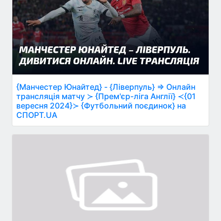
{Манчестер Юнайтед} - {Ліверпуль} ⇒ Онлайн
трансляція матчу ≻ {Прем'єр-ліга Англії} ≺{01
вересня 2024}≻ {Футбольний поєдинок} на
СПОРТ.UA