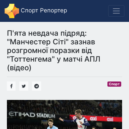
Спорт Репортер
П'ята невдача підряд:
"Манчестер Сіті" зазнав
розгромної поразки від
"Тоттенгема" у матчі АПЛ
(відео)
Спорт