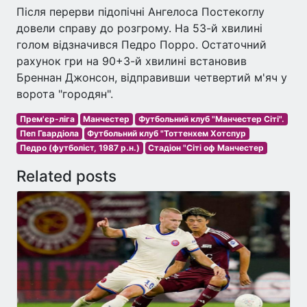
Після перерви підопічні Ангелоса Постекоглу
довели справу до розгрому. На 53-й хвилині
голом відзначився Педро Порро. Остаточний
рахунок гри на 90+3-й хвилині встановив
Бреннан Джонсон, відправивши четвертий м'яч у
ворота "городян".
Прем'єр-ліга
Манчестер
Футбольний клуб "Манчестер Сіті".
Пеп Гвардіола
Футбольний клуб "Тоттенхем Хотспур
Педро (футболіст, 1987 р.н.)
Стадіон "Сіті оф Манчестер
Related posts