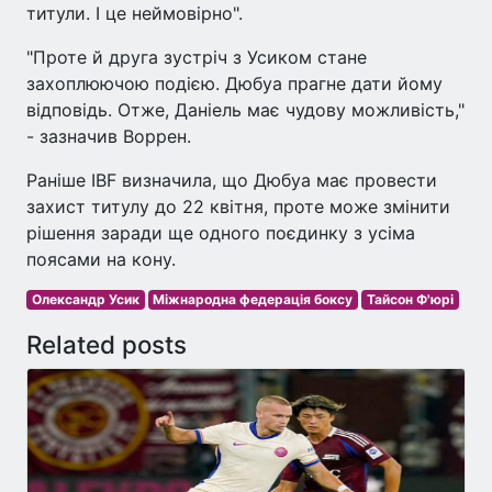
титули. І це неймовірно".
"Проте й друга зустріч з Усиком стане
захоплюючою подією. Дюбуа прагне дати йому
відповідь. Отже, Даніель має чудову можливість,"
- зазначив Воррен.
Раніше IBF визначила, що Дюбуа має провести
захист титулу до 22 квітня, проте може змінити
рішення заради ще одного поєдинку з усіма
поясами на кону.
Олександр Усик
Міжнародна федерація боксу
Тайсон Ф'юрі
Related posts