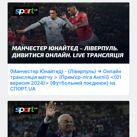
{Манчестер Юнайтед} - {Ліверпуль} ⇒ Онлайн
трансляція матчу ≻ {Прем'єр-ліга Англії} ≺{01
вересня 2024}≻ {Футбольний поєдинок} на
СПОРТ.UA