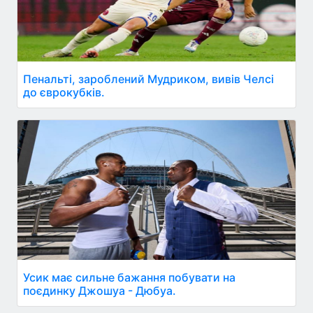
Пенальті, зароблений Мудриком, вивів Челсі
до єврокубків.
Усик має сильне бажання побувати на
поєдинку Джошуа - Дюбуа.