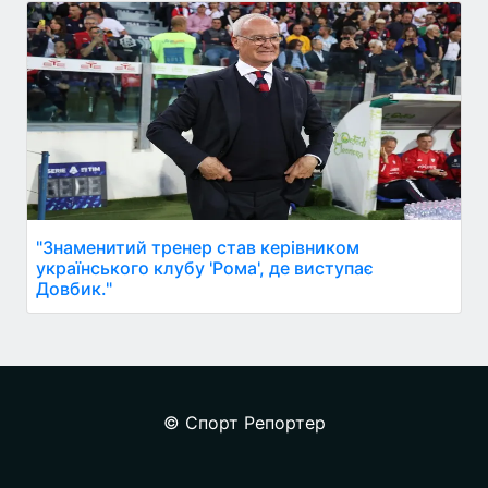
"Знаменитий тренер став керівником
українського клубу 'Рома', де виступає
Довбик."
© Спорт Репортер