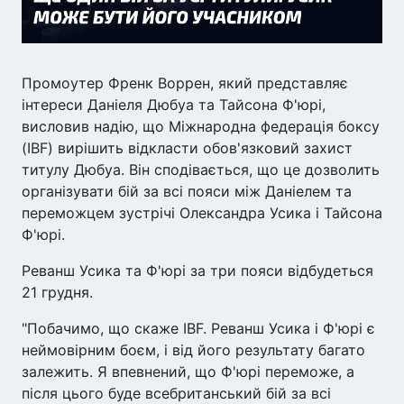
Промоутер Френк Воррен, який представляє
інтереси Даніеля Дюбуа та Тайсона Ф'юрі,
висловив надію, що Міжнародна федерація боксу
(IBF) вирішить відкласти обов'язковий захист
титулу Дюбуа. Він сподівається, що це дозволить
організувати бій за всі пояси між Даніелем та
переможцем зустрічі Олександра Усика і Тайсона
Ф'юрі.
Реванш Усика та Ф'юрі за три пояси відбудеться
21 грудня.
"Побачимо, що скаже IBF. Реванш Усика і Ф'юрі є
неймовірним боєм, і від його результату багато
залежить. Я впевнений, що Ф'юрі переможе, а
після цього буде всебританський бій за всі