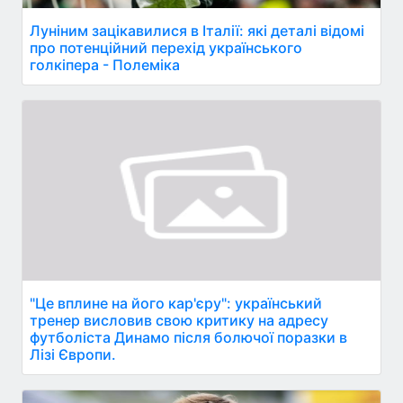
Луніним зацікавилися в Італії: які деталі відомі
про потенційний перехід українського
голкіпера - Полеміка
"Це вплине на його кар'єру": український
тренер висловив свою критику на адресу
футболіста Динамо після болючої поразки в
Лізі Європи.