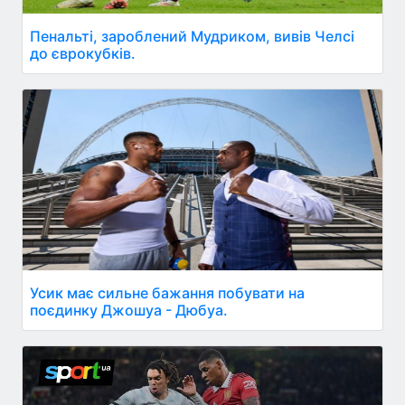
Пенальті, зароблений Мудриком, вивів Челсі
до єврокубків.
Усик має сильне бажання побувати на
поєдинку Джошуа - Дюбуа.