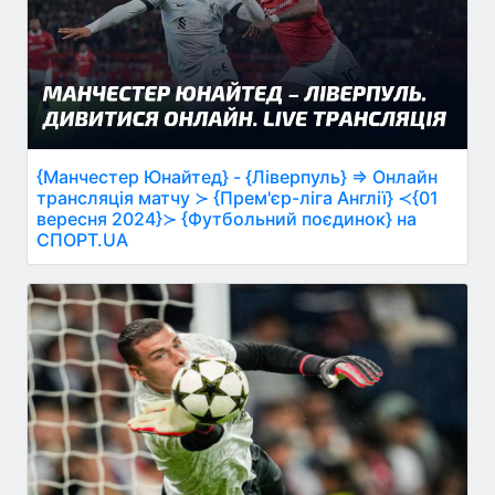
{Манчестер Юнайтед} - {Ліверпуль} ⇒ Онлайн
трансляція матчу ≻ {Прем'єр-ліга Англії} ≺{01
вересня 2024}≻ {Футбольний поєдинок} на
СПОРТ.UA