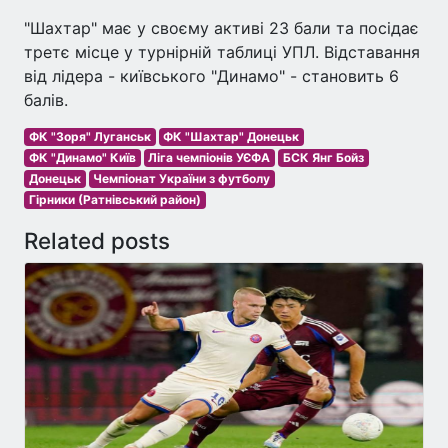
"Шахтар" має у своєму активі 23 бали та посідає
третє місце у турнірній таблиці УПЛ. Відставання
від лідера - київського "Динамо" - становить 6
балів.
ФК "Зоря" Луганськ
ФК "Шахтар" Донецьк
ФК "Динамо" Київ
Ліга чемпіонів УЄФА
БСК Янг Бойз
Донецьк
Чемпіонат України з футболу
Гірники (Ратнівський район)
Related posts