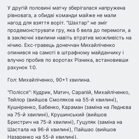
У другій половині матчу зберігалася напружена
рівновага, а обидві команди майже не мали
нагод для взяття воріт. "Шахтар" не зміг
продемонструвати гру, яка б вела до перемоги, а
в заключні хвилини навіть втратив можливість на
нічию. Екс-гравець донеччан Михайліченко
опинився на самоті в штрафному майданчику і
влучно пробив по воротах Різника, встановивши
рахунок 1:0.
Гол: Михайліченко, 90+1 хвилина.
"Полісся": Кудрик, Матич, Сарапій, Михайліченко,
Тейлор (вийшов Смоляков на 55-й хвилині),
Кушніренко, Бабенко, Караман (заміна на Леднєва
на 75-й хвилині), Крушинський (вийшов
Бристрич на 75-й хвилині), Гуцуляк (заміна на
Шастала на 96-й хвилині), Пайшао (вийшов
Назаренко на 55-й хвилині).