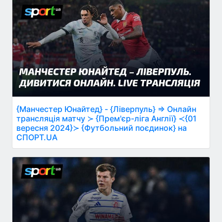
{Манчестер Юнайтед} - {Ліверпуль} ⇒ Онлайн
трансляція матчу ≻ {Прем'єр-ліга Англії} ≺{01
вересня 2024}≻ {Футбольний поєдинок} на
СПОРТ.UA