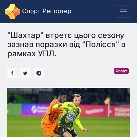
Спорт Репортер
"Шахтар" втретє цього сезону
зазнав поразки від "Полісся" в
рамках УПЛ.
Спорт