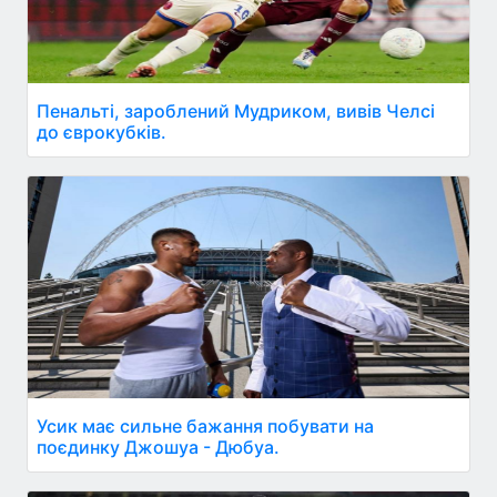
Пенальті, зароблений Мудриком, вивів Челсі
до єврокубків.
Усик має сильне бажання побувати на
поєдинку Джошуа - Дюбуа.