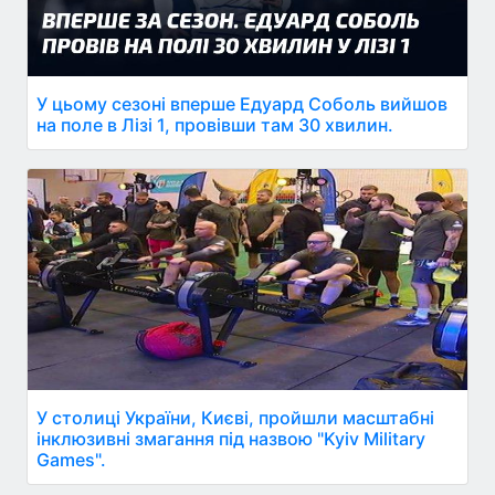
У цьому сезоні вперше Едуард Соболь вийшов
на поле в Лізі 1, провівши там 30 хвилин.
У столиці України, Києві, пройшли масштабні
інклюзивні змагання під назвою "Kyiv Military
Games".