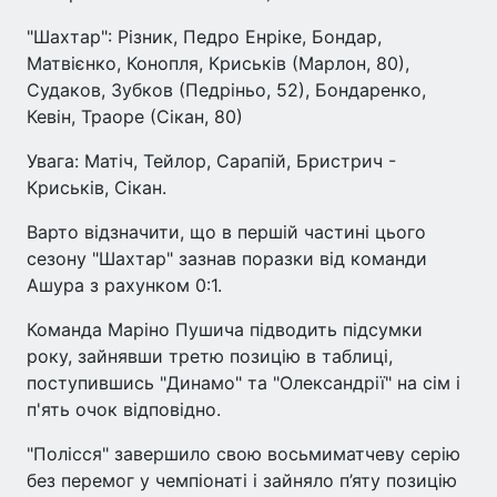
"Шахтар": Різник, Педро Енріке, Бондар,
Матвієнко, Конопля, Криськів (Марлон, 80),
Судаков, Зубков (Педріньо, 52), Бондаренко,
Кевін, Траоре (Сікан, 80)
Увага: Матіч, Тейлор, Сарапій, Бристрич -
Криськів, Сікан.
Варто відзначити, що в першій частині цього
сезону "Шахтар" зазнав поразки від команди
Ашура з рахунком 0:1.
Команда Маріно Пушича підводить підсумки
року, зайнявши третю позицію в таблиці,
поступившись "Динамо" та "Олександрії" на сім і
п'ять очок відповідно.
"Полісся" завершило свою восьмиматчеву серію
без перемог у чемпіонаті і зайняло п’яту позицію