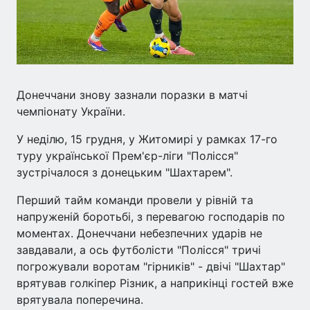
Донеччани знову зазнали поразки в матчі
чемпіонату України.
У неділю, 15 грудня, у Житомирі у рамках 17-го
туру української Прем'єр-ліги "Полісся"
зустрічалося з донецьким "Шахтарем".
Перший тайм команди провели у рівній та
напруженій боротьбі, з перевагою господарів по
моментах. Донеччани небезпечних ударів не
завдавали, а ось футболісти "Полісся" тричі
погрожували воротам "гірників" - двічі "Шахтар"
врятував голкіпер Різник, а наприкінці гостей вже
врятувала поперечина.