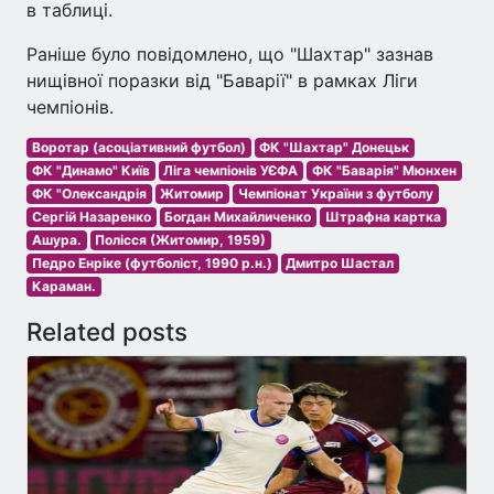
в таблиці.
Раніше було повідомлено, що "Шахтар" зазнав
нищівної поразки від "Баварії" в рамках Ліги
чемпіонів.
Воротар (асоціативний футбол)
ФК "Шахтар" Донецьк
ФК "Динамо" Київ
Ліга чемпіонів УЄФА
ФК "Баварія" Мюнхен
ФК "Олександрія
Житомир
Чемпіонат України з футболу
Сергій Назаренко
Богдан Михайличенко
Штрафна картка
Ашура.
Полісся (Житомир, 1959)
Педро Енріке (футболіст, 1990 р.н.)
Дмитро Шастал
Караман.
Related posts