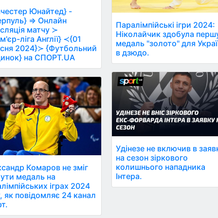
честер Юнайтед} -
ерпуль} ⇒ Онлайн
Паралімпійські ігри 2024:
сляція матчу ≻
Ніколайчик здобула перш
м'єр-ліга Англії} ≺{01
медаль "золото" для Укра
сня 2024}≻ {Футбольний
в дзюдо.
инок} на СПОРТ.UA
Удінезе не включив в заяв
на сезон зіркового
колишнього нападника
сандр Комаров не зміг
Інтера.
ути медаль на
лімпійських іграх 2024
, як повідомляє 24 канал
т.