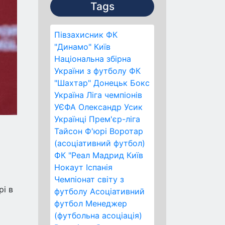
Tags
Півзахисник
ФК
"Динамо" Київ
Національна збірна
України з футболу
ФК
"Шахтар" Донецьк
Бокс
Україна
Ліга чемпіонів
УЄФА
Олександр Усик
Українці
Прем'єр-ліга
Тайсон Ф'юрі
Воротар
(асоціативний футбол)
ФК "Реал Мадрид
Київ
Нокаут
Іспанія
Чемпіонат світу з
рі в
футболу
Асоціативний
футбол
Менеджер
(футбольна асоціація)