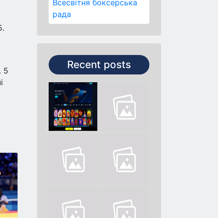
Всесвітня боксерська
рада
5.
Recent posts
 5
і