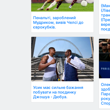
{Ман
{Лів
тран
Пенальті, зароблений
{Пре
Мудриком, вивів Челсі до
вере
єврокубків.
поєд
Олек
Усик має сильне бажання
здоб
побувати на поєдинку
Пара
Джошуа - Дюбуа.
року
Спор