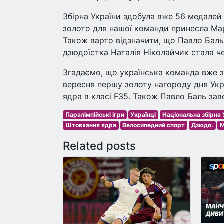
Збірна України здобула вже 56 медалей 
золото для нашої команди принесла Марі
Також варто відзначити, що Павло Баль
дзюдоїстка Наталія Ніколайчик стала чем
Згадаємо, що українська команда вже з
вересня першу золоту нагороду дня Укр
ядра в класі F35. Також Павло Баль за
Паралімпійські ігри
Українці
Національна збірна 
Штовхання ядра
Велосипедний спорт
Дзюдо.
М
Related posts