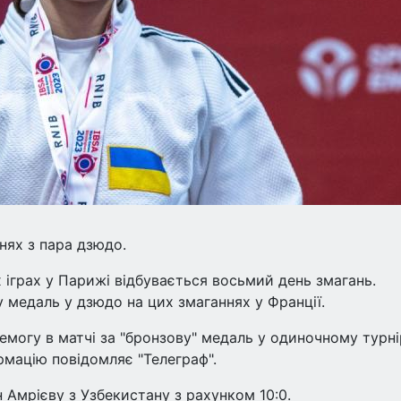
нях з пара дзюдо.
х іграх у Парижі відбувається восьмий день змагань.
 медаль у дзюдо на цих змаганнях у Франції.
могу в матчі за "бронзову" медаль у одиночному турні
формацію повідомляє "Телеграф".
 Амрієву з Узбекистану з рахунком 10:0.