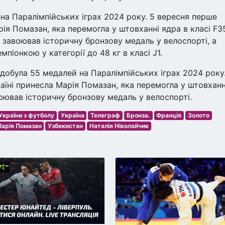
на Паралімпійських іграх 2024 року. 5 вересня перше
я Помазан, яка перемогла у штовханні ядра в класі F3
 завоював історичну бронзову медаль у велоспорті, а
піонкою у категорії до 48 кг в класі J1.
добула 55 медалей на Паралімпійських іграх 2024 року.
аїні принесла Марія Помазан, яка перемогла у штовханн
воював історичну бронзову медаль у велоспорті.
України з футболу
Україна
Телеграф
Бронза.
Франція
Золото
арія Помазан
Узбекистан
Наталія Ніколайчик