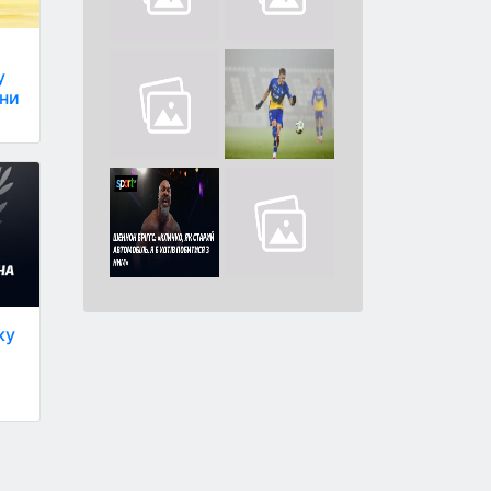
у
їни
ку