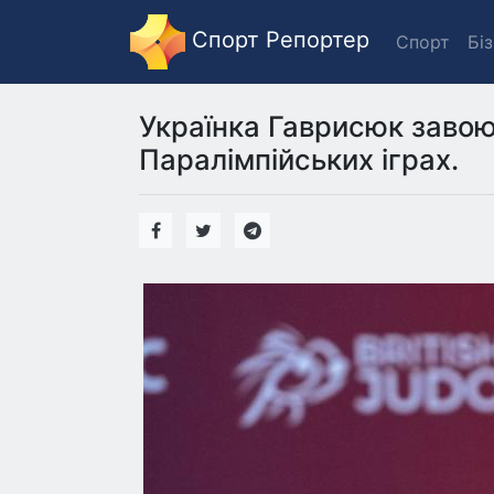
Спорт Репортер
Спорт
Бі
Українка Гаврисюк заво
Паралімпійських іграх.