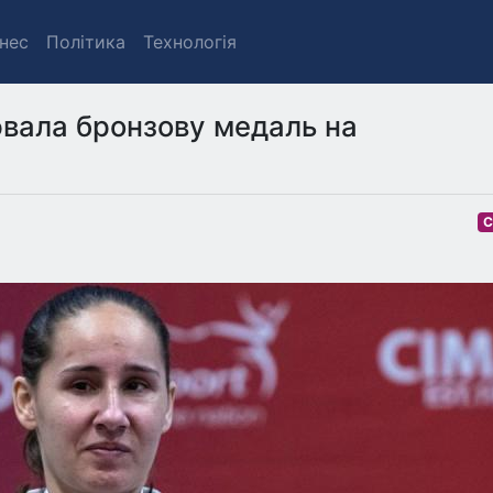
знес
Політика
Технологія
ювала бронзову медаль на
С