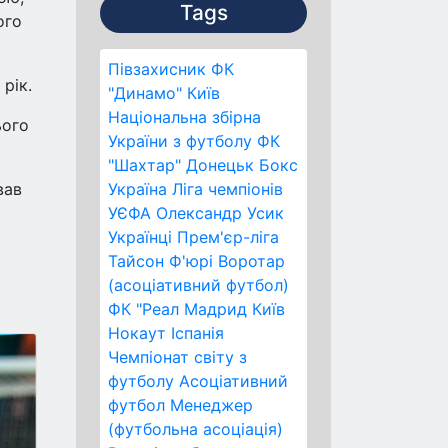
Tags
ого
Півзахисник
ФК
рік.
"Динамо" Київ
Національна збірна
ього
України з футболу
ФК
"Шахтар" Донецьк
Бокс
вав
Україна
Ліга чемпіонів
УЄФА
Олександр Усик
Українці
Прем'єр-ліга
Тайсон Ф'юрі
Воротар
(асоціативний футбол)
ФК "Реал Мадрид
Київ
Нокаут
Іспанія
Чемпіонат світу з
футболу
Асоціативний
футбол
Менеджер
(футбольна асоціація)