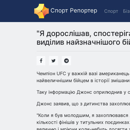
Спорт Репортер
Спорт
Бі
"Я дорослішав, спостеріг
виділив найзначнішого бі
Чемпіон UFC у важкій вазі американец
найвеличнішим бійцем в історії змішан
Таку інформацію Джонс оприлюднив у св
Джонс заявив, що з дитинства захоплю
"Коли я був молодшим, я захоплювався 
кількості фінішів у титульних поєдинка
величчю і мріючи коли-небудь досягти х