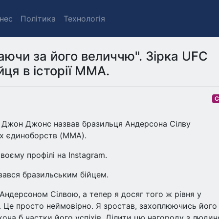
знес
Політика
Технологія
аючи за його величчю". Зірка UFC
йця в історії MMA.
С
ь Джон Джонс назвав бразильця Андерсона Сілву
их єдиноборств (MMA).
оєму профілі на Instagram.
вався бразильським бійцем.
Андерсоном Сілвою, а тепер я досяг того ж рівня у
х. Це просто неймовірно. Я зростав, захоплюючись його
оча б частки його успіхів. Ділити цю нагороду з людин