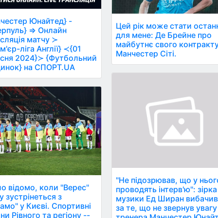
честер Юнайтед} -
Цей рік може стати остан
ерпуль} ⇒ Онлайн
для мене: Де Брейне про
сляція матчу ≻
майбутнє свого контракту
м'єр-ліга Англії} ≺{01
Манчестер Сіті.
сня 2024}≻ {Футбольний
инок} на СПОРТ.UA
"Не підозрював, що у ньог
о відомо, коли "Верес"
проводять інтерв'ю": зірка
у зустрінеться з
музики Ед Ширан вибачи
амо" у Києві. Спортивні
за те, що не звернув увагу
ни Рівного та регіону --
тренера Манчестер Юнай