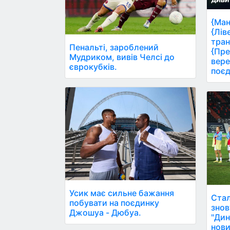
{Ман
{Лів
тран
Пенальті, зароблений
{Пре
Мудриком, вивів Челсі до
вере
єврокубків.
поєд
Усик має сильне бажання
Стал
побувати на поєдинку
знов
Джошуа - Дюбуа.
"Дин
нови