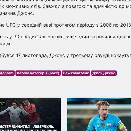
іх можливих слів. Завжди з повагою та вдячністю до м
азначив Джонс.
а UFC у середній вазі протягом періоду з 2006 по 2013 
сть у 30 поєдинках, з яких лише один закінчився для н
кацію.
дбувся 17 листопада, Джонс у третьому раунді нокауту
stagram
Вагова категорія (бокс)
Важковаговик
Джон Джонс