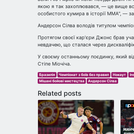
якою я так захоплювався, — це вище вс
особистого кумира в історії ММА", — з
Андерсон Сілва володів титулом чемпіон
Протягом своєї кар'єри Джонс брав уча
невдачею, що сталася через дискваліфі
У своєму останньому поєдинку, який ві
Стіпе Міочіча.
Бразилія
Чемпіонат з боїв без правил
Нокаут
In
Мішані бойові мистецтва
Андерсон Сілва
Related posts