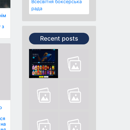
Всесвітня боксерська
рада
нім
 з
Recent posts
о
вся
 на
тед