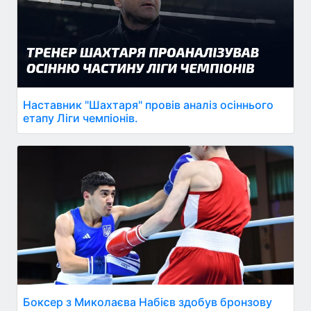
Наставник "Шахтаря" провів аналіз осіннього
етапу Ліги чемпіонів.
Боксер з Миколаєва Набієв здобув бронзову