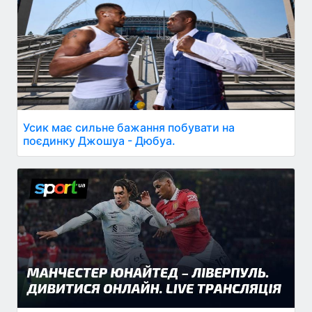
Усик має сильне бажання побувати на
поєдинку Джошуа - Дюбуа.