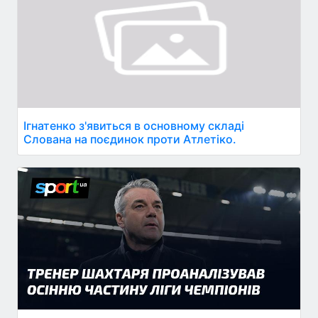
Ігнатенко з'явиться в основному складі
Слована на поєдинок проти Атлетіко.