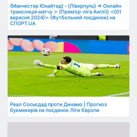
{Манчестер Юнайтед} - {Ліверпуль} ⇒ Онлайн
трансляція матчу ≻ {Прем'єр-ліга Англії} ≺{01
вересня 2024}≻ {Футбольний поєдинок} на
СПОРТ.UA
Реал Сосьєдад проти Динамо | Прогноз
букмекерів на поєдинок Ліги Європи