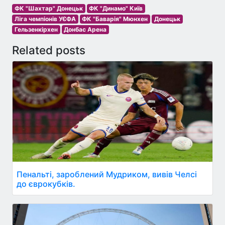
ФК "Шахтар" Донецьк
ФК "Динамо" Київ
Ліга чемпіонів УЄФА
ФК "Баварія" Мюнхен
Донецьк
Гельзенкірхен
Донбас Арена
Related posts
Пенальті, зароблений Мудриком, вивів Челсі
до єврокубків.