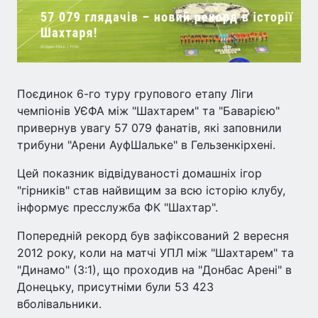
Поєдинок 6-го туру групового етапу Ліги
чемпіонів УЄФА між "Шахтарем" та "Баварією"
привернув увагу 57 079 фанатів, які заповнили
трибуни "Арени АуфШальке" в Гельзенкірхені.
Цей показник відвідуваності домашніх ігор
"гірників" став найвищим за всю історію клубу,
інформує пресслужба ФК "Шахтар".
Попередній рекорд був зафіксований 2 вересня
2012 року, коли на матчі УПЛ між "Шахтарем" та
"Динамо" (3:1), що проходив на "Донбас Арені" в
Донецьку, присутніми були 53 423
вболівальники.